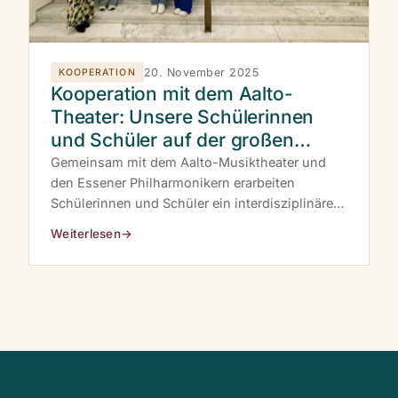
20. November 2025
KOOPERATION
Kooperation mit dem Aalto-
Theater: Unsere Schülerinnen
und Schüler auf der großen
Bühne
Gemeinsam mit dem Aalto-Musiktheater und
den Essener Philharmonikern erarbeiten
Schülerinnen und Schüler ein interdisziplinäres
Bühnenprojekt — von der Textproduktion über
Weiterlesen
→
Bildkomposition bis zur Musik.