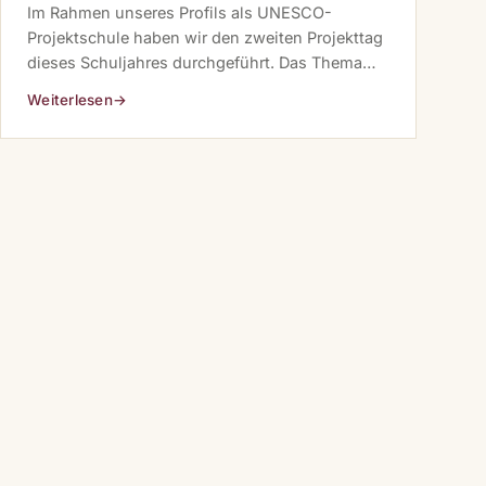
Im Rahmen unseres Profils als UNESCO-
Projektschule haben wir den zweiten Projekttag
dieses Schuljahres durchgeführt. Das Thema
eröffnete einen weiten Denkraum — von
Weiterlesen
→
persönlichen Grenzen bis hin zu globalen
Herausforderungen.