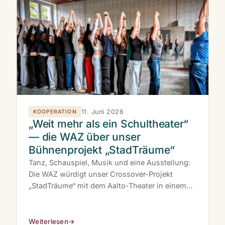
11. Juni 2026
KOOPERATION
„Weit mehr als ein Schultheater“
— die WAZ über unser
Bühnenprojekt „StadTräume“
Tanz, Schauspiel, Musik und eine Ausstellung:
Die WAZ würdigt unser Crossover-Projekt
„StadTräume“ mit dem Aalto-Theater in einem
großen Artikel. Premiere am 25. und 26. Juni
2026 — Tickets gibt es im Vorverkauf bei der
TuP.
Weiterlesen
→