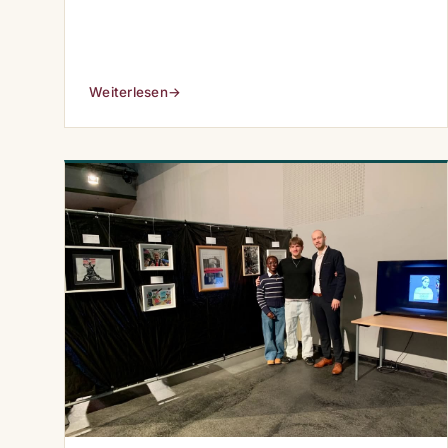
haben rund um die Schule mit angepackt – und
gewannen Kinogutscheine.
Weiterlesen
→