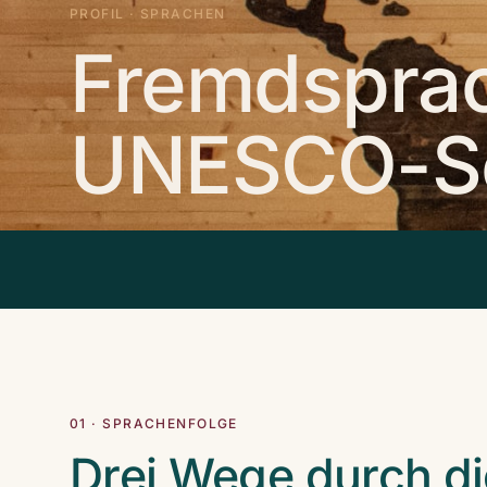
PROFIL · SPRACHEN
Fremdsprac
UNESCO-Sc
01 · SPRACHENFOLGE
Drei Wege durch d