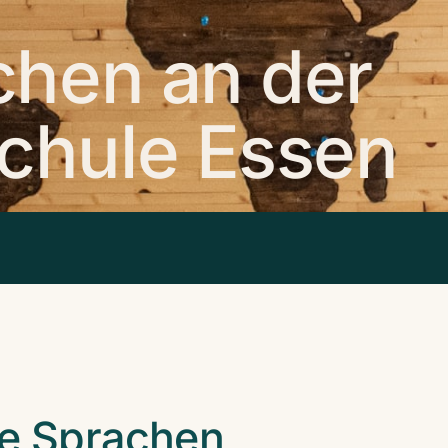
hen an der
hule Essen
ie Sprachen