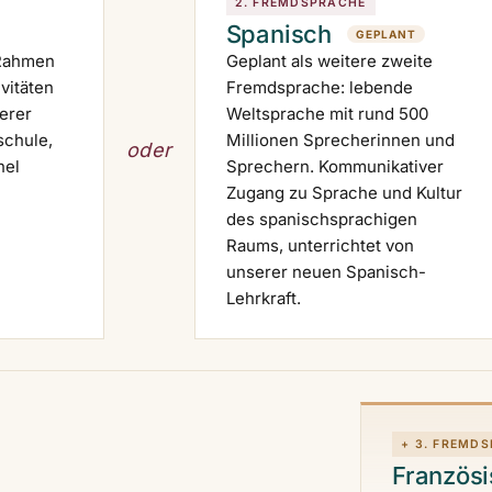
2. FREMDSPRACHE
Spanisch
GEPLANT
 Rahmen
Geplant als weitere zweite
vitäten
Fremdsprache: lebende
erer
Weltsprache mit rund 500
schule,
Millionen Sprecherinnen und
oder
nel
Sprechern. Kommunikativer
Zugang zu Sprache und Kultur
des spanischsprachigen
Raums, unterrichtet von
unserer neuen Spanisch-
Lehrkraft.
+ 3. FREMD
Französ