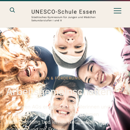
ANGEBOTE · LERNEN & FÖRDERUNG
Arbeitsgemeinschaften
In unseren AGs entdecken Schülerinnen und
Schüler eigene Interessen, übernehmen
Verantwortung und lernen Neues, freiwillig,
engagiert und mit Freude.