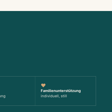
♥
Familien­unterstützung
ung
individuell, still