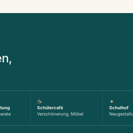
en,
☕
✦
ttung
Schülercafé
Schulhof
arate
Verschönerung, Möbel
Neugestalt