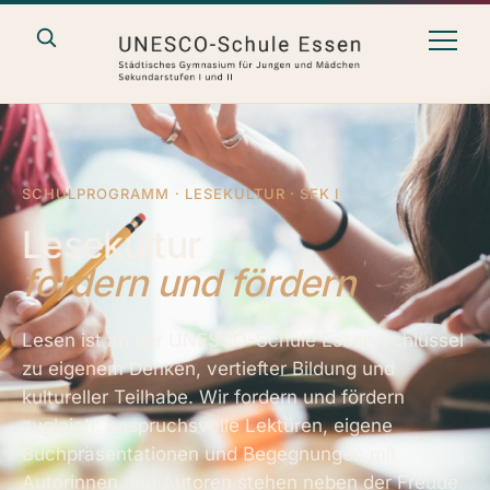
SCHULPROGRAMM · LESEKULTUR · SEK I
Lesekultur
fordern und fördern
Lesen ist an der UNESCO-Schule Essen Schlüssel
zu eigenem Denken, vertiefter Bildung und
kultureller Teilhabe. Wir fordern und fördern
zugleich: anspruchsvolle Lektüren, eigene
Buchpräsentationen und Begegnungen mit
Autorinnen und Autoren stehen neben der Freude